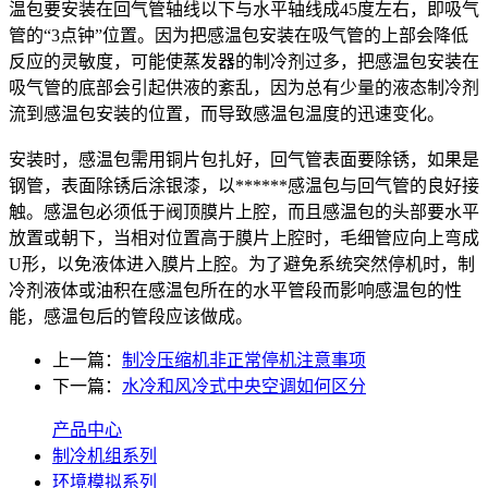
温包要安装在回气管轴线以下与水平轴线成45度左右，即吸气
管的“3点钟”位置。因为把感温包安装在吸气管的上部会降低
反应的灵敏度，可能使蒸发器的制冷剂过多，把感温包安装在
吸气管的底部会引起供液的紊乱，因为总有少量的液态制冷剂
流到感温包安装的位置，而导致感温包温度的迅速变化。
安装时，感温包需用铜片包扎好，回气管表面要除锈，如果是
钢管，表面除锈后涂银漆，以******感温包与回气管的良好接
触。感温包必须低于阀顶膜片上腔，而且感温包的头部要水平
放置或朝下，当相对位置高于膜片上腔时，毛细管应向上弯成
U形，以免液体进入膜片上腔。为了避免系统突然停机时，制
冷剂液体或油积在感温包所在的水平管段而影响感温包的性
能，感温包后的管段应该做成。
上一篇：
制冷压缩机非正常停机注意事项
下一篇：
水冷和风冷式中央空调如何区分
产品中心
制冷机组系列
环境模拟系列